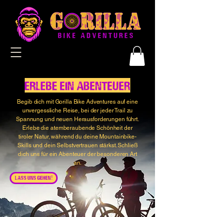
Erlebe ein Abenteuer
Begib dich mit Gorilla Bike Adventures auf eine
unvergessliche Reise, bei der jeder Trail zu
Spannung und neuen Herausforderungen führt.
Erlebe die atemberaubende Schönheit der
tiroler Natur, während du deine Mountainbike-
Skills und dein Selbstvertrauen stärkst. Schließ
dich uns für ein Abenteuer der besonderen Art
an.
LASS UNS GEHEN!